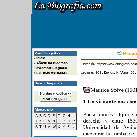
Biogra
Menú Biográfico
»
Inicio
»
Añadir mi Biografia
Dirección:
https://www.labiografia.co
»
Modificar Biografía
Lecturas: 939 : Envios: 0 : Votos: 58 :
»
Las más Buscadas
Busca Biografías
Maurice Scève (1501
1 Un visitante nos com
Abecedario
Poeta francés. Hijo de 
A
B
C
D
E
F
G
H
I
derecho y entre 153
J
K
L
M
N
O
P
Q
R
Universidad de Aviñó
S
T
U
V
W
X
Y
Z
#
encontrar la tumba de 