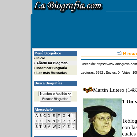
Biogra
Menú Biográfico
»
Inicio
»
Añadir mi Biografia
Dirección:
https://www.labiografia.co
»
Modificar Biografía
Lecturas: 3582 : Envios: 0 : Votos: 10
»
Las más Buscadas
Busca Biografías
Martín Lutero (148
1 Un v
Abecedario
A
B
C
D
E
F
G
H
I
Teólo
J
K
L
M
N
O
P
Q
R
con la
S
T
U
V
W
X
Y
Z
#
cuale