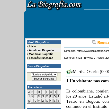
Biogra
Menú Biográfico
»
Inicio
»
Añadir mi Biografia
Dirección:
https://www.labiografia.co
»
Modificar Biografía
Lecturas: 6415 : Envios: 0 : Votos: 22
»
Las más Buscadas
Busca Biografías
Martha Osorio (0000
1 Un visitante nos com
Abecedario
Es colombiana, comienza
A
B
C
D
E
F
G
H
I
los 20 años. Estudió art
J
K
L
M
N
O
P
Q
R
Teatro en Bogota, con
S
T
U
V
W
X
Y
Z
#
continuó en el Institut