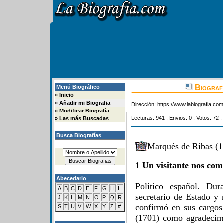
Biografi
Menú Biográfico
»
Inicio
»
Añadir mi Biografia
Dirección:
https://www.labiografia.co
»
Modificar Biografía
Lecturas: 941 : Envios: 0 : Votos: 72 :
»
Las más Buscadas
Busca Biografías
Marqués de Ribas (1
1 Un visitante nos com
Abecedario
Político español. Dur
A
B
C
D
E
F
G
H
I
secretario de Estado y 
J
K
L
M
N
O
P
Q
R
confirmó en sus cargos
S
T
U
V
W
X
Y
Z
#
(1701) como agradecimi