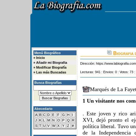
Biografia 
Menú Biográfico
»
Inicio
»
Añadir mi Biografia
Dirección:
https://www.labiografia.co
»
Modificar Biografía
Lecturas: 941 : Envios: 0 : Votos: 73 :
»
Las más Buscadas
Busca Biografías
Marqués de La Fayet
1 Un visitante nos com
Abecedario
. Este joven y rico ari
A
B
C
D
E
F
G
H
I
XVI, dejó pronto el ejé
J
K
L
M
N
O
P
Q
R
política liberal. Tuvo u
S
T
U
V
W
X
Y
Z
#
de la Independencia d