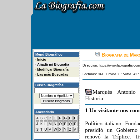
Biografia de Marq
Menú Biográfico
»
Inicio
»
Añadir mi Biografia
Dirección:
https://www.labiografia.co
»
Modificar Biografía
Lecturas: 941 : Envios: 0 : Votos: 42 :
»
Las más Buscadas
Busca Biografías
Marqués Antonio 
Historia
1 Un visitante nos com
Abecedario
A
B
C
D
E
F
G
H
I
Político italiano. Fund
J
K
L
M
N
O
P
Q
R
presidió un Gobierno
S
T
U
V
W
X
Y
Z
#
renovó la Tríplice. T