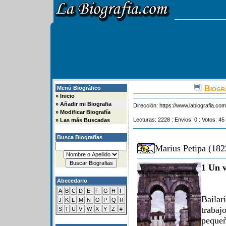
Biogra
Menú Biográfico
»
Inicio
»
Añadir mi Biografia
Dirección:
https://www.labiografia.co
»
Modificar Biografía
Lecturas: 2228 : Envios: 0 : Votos: 45
»
Las más Buscadas
Busca Biografías
Marius Petipa (182
1 Un v
Abecedario
A
B
C
D
E
F
G
H
I
Bailar
J
K
L
M
N
O
P
Q
R
traba
S
T
U
V
W
X
Y
Z
#
peque