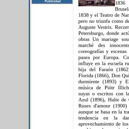
Publicidad
1836 
Brusel
1838 y el Teatro de Nan
pero no triunfa como de
Auguste Vestris. Recor
Petersburgo, donde act
obras Un mariage sou
marché des innocents
coreografías y escenas
pasea por Europa. Co
influye en la escuela r
hija del Faraón (1862
Florida (1866), Don Qui
durmiente (1893) y El
música de Piötr Illic
suyas o escritos con 
Azul (1896), Halte de
Ruses d'amour (1900) 
aunque se basa en la tr
tendencia en la da
aprovechamiento de los 