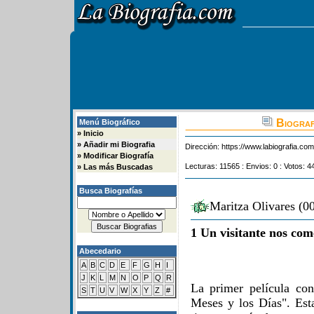
Biograf
Menú Biográfico
»
Inicio
»
Añadir mi Biografia
Dirección:
https://www.labiografia.co
»
Modificar Biografía
Lecturas: 11565 : Envios: 0 : Votos: 4
»
Las más Buscadas
Busca Biografías
Maritza Olivares (0
1 Un visitante nos com
Abecedario
A
B
C
D
E
F
G
H
I
J
K
L
M
N
O
P
Q
R
La primer película co
S
T
U
V
W
X
Y
Z
#
Meses y los Días". Est