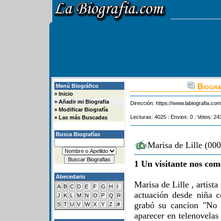
Biograf
Menú Biográfico
»
Inicio
»
Añadir mi Biografia
Dirección:
https://www.labiografia.co
»
Modificar Biografía
Lecturas: 4025 : Envios: 0 : Votos: 24
»
Las más Buscadas
Busca Biografías
Marisa de Lille (00
1 Un visitante nos com
Abecedario
Marisa de Lille , artist
A
B
C
D
E
F
G
H
I
actuación desde niña 
J
K
L
M
N
O
P
Q
R
grabó su cancion "No
S
T
U
V
W
X
Y
Z
#
aparecer en telenovela