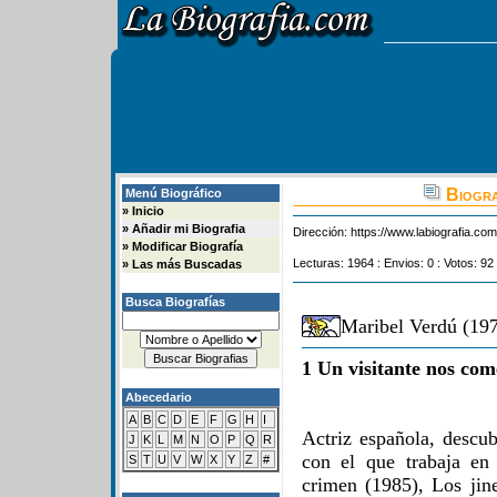
Biogra
Menú Biográfico
»
Inicio
»
Añadir mi Biografia
Dirección:
https://www.labiografia.co
»
Modificar Biografía
Lecturas: 1964 : Envios: 0 : Votos: 92
»
Las más Buscadas
Busca Biografías
Maribel Verdú (197
1 Un visitante nos com
Abecedario
A
B
C
D
E
F
G
H
I
Actriz española, descub
J
K
L
M
N
O
P
Q
R
con el que trabaja en 
S
T
U
V
W
X
Y
Z
#
crimen (1985), Los jine