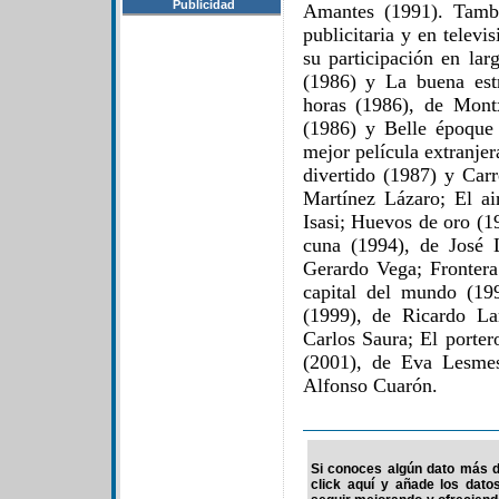
Publicidad
Amantes (1991). Tambi
publicitaria y en televi
su participación en la
(1986) y La buena est
horas (1986), de Mont
(1986) y Belle époque
mejor película extranje
divertido (1987) y Carr
Martínez Lázaro; El a
Isasi; Huevos de oro (1
cuna (1994), de José 
Gerardo Vega; Frontera
capital del mundo (19
(1999), de Ricardo La
Carlos Saura; El porter
(2001), de Eva Lesme
Alfonso Cuarón.
Si conoces algún dato más de
click aquí y añade los dato