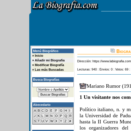
Biogra
Menú Biográfico
»
Inicio
»
Añadir mi Biografia
Dirección:
https://www.labiografia.co
»
Modificar Biografía
Lecturas: 940 : Envios: 0 : Votos: 69 :
»
Las más Buscadas
Busca Biografías
Mariano Rumor (191
1 Un visitante nos com
Abecedario
Político italiano, n. y 
A
B
C
D
E
F
G
H
I
la Universidad de Padua
J
K
L
M
N
O
P
Q
R
hasta la II Guerra Mund
S
T
U
V
W
X
Y
Z
#
los organizadores del