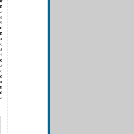
ar
en
ca
ta
el
ró
on
do
de
 a
el
de
 a
de
do
su
on
id
la