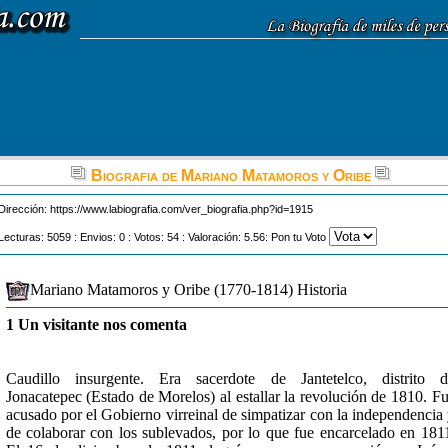
Biografia de Mariano Matamoros y Oribe
Dirección:
https://www.labiografia.com/ver_biografia.php?id=1915
Lecturas: 5059 : Envios: 0 : Votos: 54 : Valoración: 5.56: Pon tu Voto
Mariano Matamoros y Oribe (1770-1814) Historia
1 Un visitante nos comenta
Caudillo insurgente. Era sacerdote de Jantetelco, distrito 
Jonacatepec (Estado de Morelos) al estallar la revolución de 1810. F
acusado por el Gobierno virreinal de simpatizar con la independencia
de colaborar con los sublevados, por lo que fue encarcelado en 181