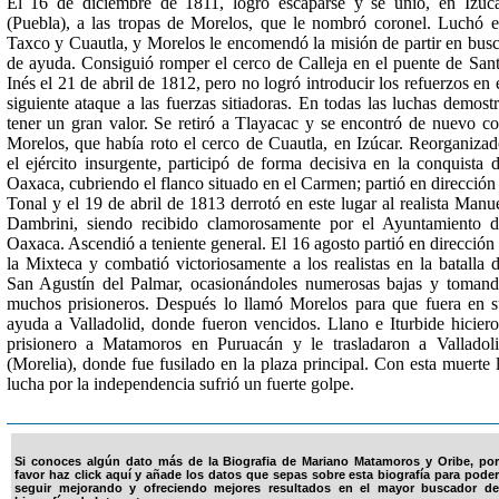
El 16 de diciembre de 1811, logró escaparse y se unió, en Izúc
(Puebla), a las tropas de Morelos, que le nombró coronel. Luchó 
Taxco y Cuautla, y Morelos le encomendó la misión de partir en bus
de ayuda. Consiguió romper el cerco de Calleja en el puente de San
Inés el 21 de abril de 1812, pero no logró introducir los refuerzos en 
siguiente ataque a las fuerzas sitiadoras. En todas las luchas demost
tener un gran valor. Se retiró a Tlayacac y se encontró de nuevo c
Morelos, que había roto el cerco de Cuautla, en Izúcar. Reorganiza
el ejército insurgente, participó de forma decisiva en la conquista 
Oaxaca, cubriendo el flanco situado en el Carmen; partió en dirección
Tonal y el 19 de abril de 1813 derrotó en este lugar al realista Manu
Dambrini, siendo recibido clamorosamente por el Ayuntamiento 
Oaxaca. Ascendió a teniente general. El 16 agosto partió en dirección
la Mixteca y combatió victoriosamente a los realistas en la batalla 
San Agustín del Palmar, ocasionándoles numerosas bajas y toman
muchos prisioneros. Después lo llamó Morelos para que fuera en 
ayuda a Valladolid, donde fueron vencidos. Llano e Iturbide hicier
prisionero a Matamoros en Puruacán y le trasladaron a Valladol
(Morelia), donde fue fusilado en la plaza principal. Con esta muerte 
lucha por la independencia sufrió un fuerte golpe.
Si conoces algún dato más de la Biografia de Mariano Matamoros y Oribe, por
favor haz click aquí y añade los datos que sepas sobre esta biografía para poder
seguir mejorando y ofreciendo mejores resultados en el mayor buscador de