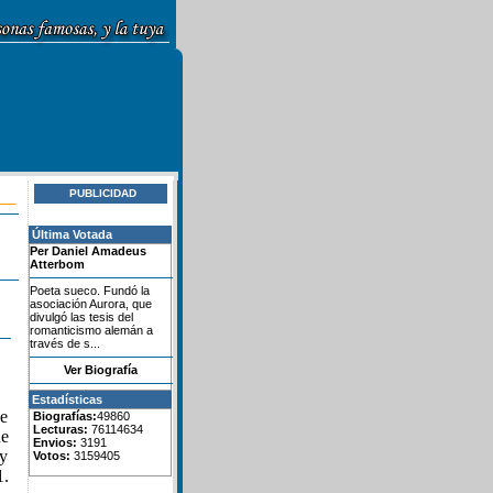
PUBLICIDAD
Última Votada
Per Daniel Amadeus
Atterbom
Poeta sueco. Fundó la
asociación Aurora, que
divulgó las tesis del
romanticismo alemán a
través de s...
Ver Biografía
Estadísticas
de
Biografías:
49860
Lecturas:
76114634
ue
Envios:
3191
 y
Votos:
3159405
1.