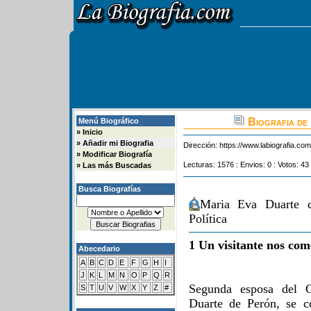
Biografia de
Menú Biográfico
»
Inicio
»
Añadir mi Biografia
Dirección:
https://www.labiografia.co
»
Modificar Biografía
Lecturas: 1576 : Envios: 0 : Votos: 43
»
Las más Buscadas
Busca Biografías
Maria Eva Duarte 
Política
1 Un visitante nos com
Abecedario
A
B
C
D
E
F
G
H
I
J
K
L
M
N
O
P
Q
R
Segunda esposa del 
S
T
U
V
W
X
Y
Z
#
Duarte de Perón, se c