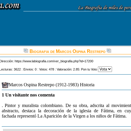
Biografia de Marcos Ospina Restrepo
Dirección:
https://www.labiografia.com/ver_biografia.php?id=17200
Lecturas: 3622 : Envios: 0 : Votos: 478 : Valoración: 2.85: Pon tu Voto
Marcos Ospina Restrepo (1912-1983) Historia
1 Un visitante nos comenta
. Pintor y muralista colombiano. De su obra, adscrita al movimien
abstracto, destaca la decoración de la iglesia de Fátima, en cu
fachada representó La Aparición de la Virgen a los niños de Fátima.