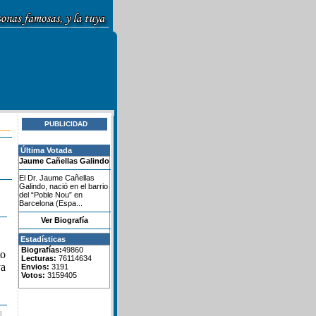
PUBLICIDAD
Última Votada
Jaume Cañellas Galindo
El Dr. Jaume Cañellas
Galindo, nació en el barrio
del “Poble Nou” en
Barcelona (Espa...
Ver Biografía
Estadísticas
Biografías:
49860
to
Lecturas:
76114634
ya
Envios:
3191
Votos:
3159405