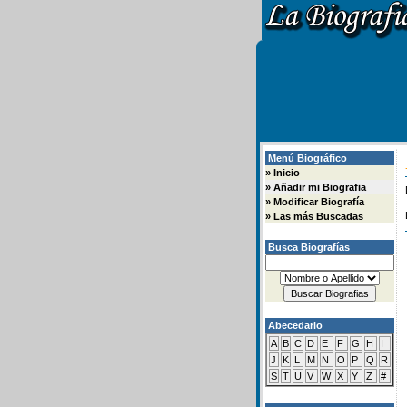
Menú Biográfico
»
Inicio
»
Añadir mi Biografia
»
Modificar Biografía
»
Las más Buscadas
Busca Biografías
Abecedario
A
B
C
D
E
F
G
H
I
J
K
L
M
N
O
P
Q
R
S
T
U
V
W
X
Y
Z
#