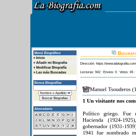
Biografi
Menú Biográfico
»
Inicio
»
Añadir mi Biografia
Dirección:
https://www.labiografia.co
»
Modificar Biografía
Lecturas: 942 : Envios: 0 : Votos: 45 :
»
Las más Buscadas
Busca Biografías
Manuel Tsouderos (1
1 Un visitante nos com
Abecedario
Político griego. Fue
A
B
C
D
E
F
G
H
I
Hacienda (1924-1925)
J
K
L
M
N
O
P
Q
R
gobernador (1931-1939
S
T
U
V
W
X
Y
Z
#
1941 fue nombrado mi