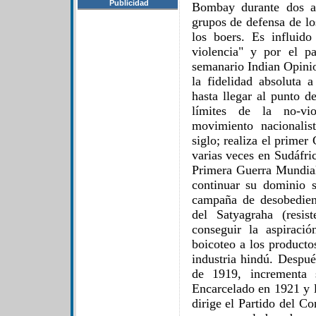
Publicidad
Bombay durante dos añ
grupos de defensa de lo
los boers. Es influido
violencia" y por el p
semanario Indian Opinio
la fidelidad absoluta a
hasta llegar al punto d
límites de la no-vio
movimiento nacionalis
siglo; realiza el prime
varias veces en Sudáfric
Primera Guerra Mundial
continuar su dominio 
campaña de desobedienc
del Satyagraha (resi
conseguir la aspiració
boicoteo a los producto
industria hindú. Despué
de 1919, incrementa 
Encarcelado en 1921 y l
dirige el Partido del Co