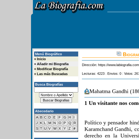
Biograf
Menú Biográfico
»
Inicio
»
Añadir mi Biografia
Dirección:
https://www.labiografia.co
»
Modificar Biografía
Lecturas: 4223 : Envios: 0 : Votos: 26
»
Las más Buscadas
Busca Biografías
Mahatma Gandhi (186
1 Un visitante nos com
Abecedario
A
B
C
D
E
F
G
H
I
Político y pensador hi
J
K
L
M
N
O
P
Q
R
Karamchand Gandhi, c
S
T
U
V
W
X
Y
Z
#
derecho en la Univers