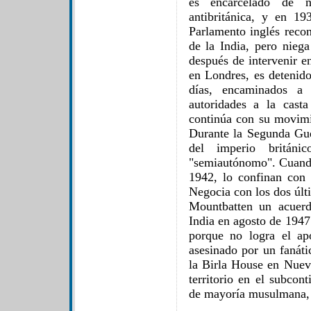
es encarcelado de 
antibritánica, y en 1
Parlamento inglés recon
de la India, pero nieg
después de intervenir 
en Londres, es detenido
días, encaminados a 
autoridades a la cast
continúa con su movimi
Durante la Segunda Gue
del imperio britán
"semiautónomo". Cuando
1942, lo confinan con 
Negocia con los dos últ
Mountbatten un acuerd
India en agosto de 1947
porque no logra el a
asesinado por un fanáti
la Birla House en Nueva
territorio en el subcon
de mayoría musulmana, 