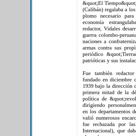
&quot;El Tiempo&quot;,
(Calibán) regalaba a lo
plomo necesario para
economía estrangula
redactor, Vidales desar
guerra colombo-peruan
naciones a confraterniz
armas contra sus propi
periódico &quot;Tierr
patrióticas y sus instala
Fue también redactor 
fundado en diciembre d
1939 bajo la dirección 
primera mitad de la d
política de &quot;revo
dirigiendo personalmen
en los departamentos d
valió numerosos encarc
fue rechazada por las
Internacional), que dab