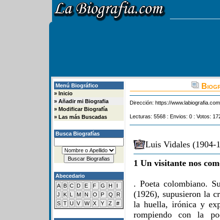
Biogr
Menú Biográfico
»
Inicio
»
Añadir mi Biografia
Dirección:
https://www.labiografia.co
»
Modificar Biografía
Lecturas: 5568 : Envios: 0 : Votos: 17
»
Las más Buscadas
Busca Biografías
Luis Vidales (1904-1
1 Un visitante nos com
Abecedario
. Poeta colombiano. S
A
B
C
D
E
F
G
H
I
(1926), supusieron la c
J
K
L
M
N
O
P
Q
R
la huella, irónica y ex
S
T
U
V
W
X
Y
Z
#
rompiendo con la po