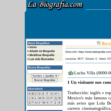
Biogr
Menú Biográfico
»
Inicio
»
Añadir mi Biografia
Dirección:
https://www.labiografia.co
»
Modificar Biografía
Lecturas: 9577 : Envios: 0 : Votos: 57
»
Las más Buscadas
Busca Biografías
Lucha Villa (0000-0
1 Un visitante nos com
Abecedario
Traducción: inglés » es
A
B
C
D
E
F
G
H
I
Mexico's más famoso ca
J
K
L
M
N
O
P
Q
R
más aviso que Lola Bel
S
T
U
V
W
X
Y
Z
#
carrera cinematográfica