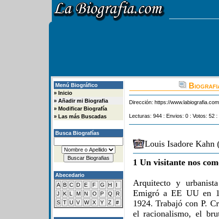
Biografi
Menú Biográfico
»
Inicio
»
Añadir mi Biografia
Dirección:
https://www.labiografia.co
»
Modificar Biografía
Lecturas: 944 : Envios: 0 : Votos: 52 :
»
Las más Buscadas
Busca Biografías
Louis Isadore Kahn 
1 Un visitante nos com
Abecedario
Arquitecto y urbanist
A
B
C
D
E
F
G
H
I
Emigró a EE UU en 19
J
K
L
M
N
O
P
Q
R
1924. Trabajó con P. Cr
S
T
U
V
W
X
Y
Z
#
el racionalismo, el br