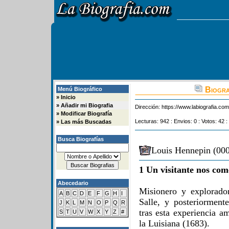
Biogra
Menú Biográfico
»
Inicio
»
Añadir mi Biografia
Dirección:
https://www.labiografia.co
»
Modificar Biografía
Lecturas: 942 : Envios: 0 : Votos: 42 :
»
Las más Buscadas
Busca Biografías
Louis Hennepin (000
1 Un visitante nos com
Abecedario
Misionero y explorad
A
B
C
D
E
F
G
H
I
Salle, y posteriorment
J
K
L
M
N
O
P
Q
R
tras esta experiencia a
S
T
U
V
W
X
Y
Z
#
la Luisiana (1683).