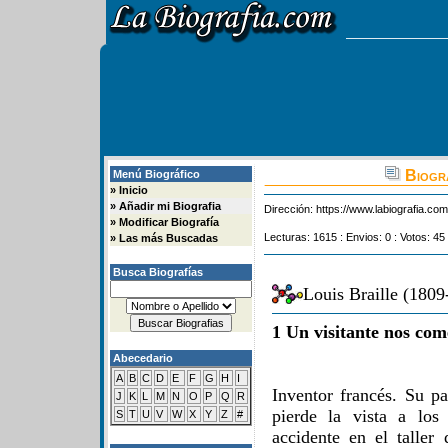
Biogra
Menú Biográfico
»
Inicio
»
Añadir mi Biografia
Dirección:
https://www.labiografia.co
»
Modificar Biografía
Lecturas: 1615 : Envios: 0 : Votos: 45
»
Las más Buscadas
Busca Biografías
Louis Braille (1809
1 Un visitante nos com
Abecedario
A
B
C
D
E
F
G
H
I
Inventor francés. Su pa
J
K
L
M
N
O
P
Q
R
pierde la vista a lo
S
T
U
V
W
X
Y
Z
#
accidente en el taller 