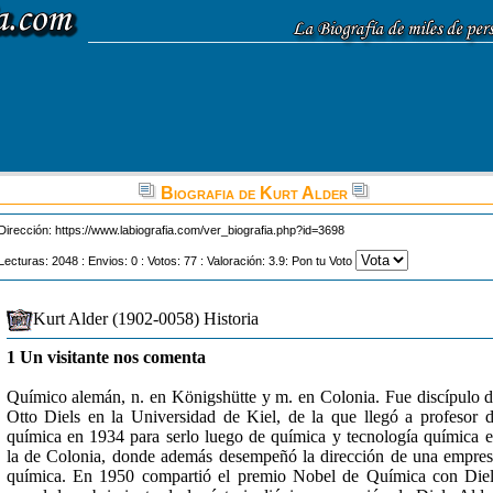
Biografia de Kurt Alder
Dirección:
https://www.labiografia.com/ver_biografia.php?id=3698
Lecturas: 2048 : Envios: 0 : Votos: 77 : Valoración: 3.9: Pon tu Voto
Kurt Alder (1902-0058) Historia
1 Un visitante nos comenta
Químico alemán, n. en Königshütte y m. en Colonia. Fue discípulo 
Otto Diels en la Universidad de Kiel, de la que llegó a profesor 
química en 1934 para serlo luego de química y tecnología química 
la de Colonia, donde además desempeñó la dirección de una empre
química. En 1950 compartió el premio Nobel de Química con Die