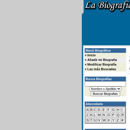
Menú Biográfico
»
Inicio
»
Añadir mi Biografia
»
Modificar Biografía
»
Las más Buscadas
Busca Biografías
Abecedario
A
B
C
D
E
F
G
H
I
J
K
L
M
N
O
P
Q
R
S
T
U
V
W
X
Y
Z
#