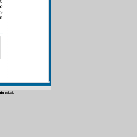
r,
o
es
en
de edad.