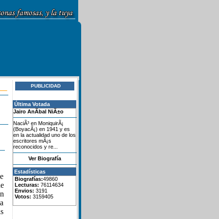
PUBLICIDAD
Última Votada
Jairo AnÃ­bal NiÃ±o
NaciÃ³ en MoniquirÃ¡
(BoyacÃ¡) en 1941 y es
en la actualidad uno de los
escritores mÃ¡s
reconocidos y re...
Ver Biografía
Estadísticas
de
Biografías:
49860
de
Lecturas:
76114634
Envios:
3191
en
Votos:
3159405
sa
ls