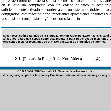
por el descubrimiento de la síntesis diénica o reacción de Diels-Alde
en la que un compuesto con un enlace etilénico o acetilénic
suficientemente activado se condensa con un sistema de dobles enlac
conjugados; esta reacción tiene importantes aplicaciones analíticas y 
la síntesis de compuestos orgánicos como la aldrina.
Si conoces algún dato más de la Biografia de Kurt Alder, por favor haz click aquí y
añade los datos que sepas sobre esta biografía para poder seguir mejorando y
ofreciendo mejores resultados en el mayor buscador de biografías de Internet.
[
Enviarle la Biografia de Kurt Alder a un amig@
]
© 2000-2026 HGM Network S.L. Todos los derechos reservados
ar estas páginas, acepta los
Términos y Condiciones de nuestros servicios
y es mayor 