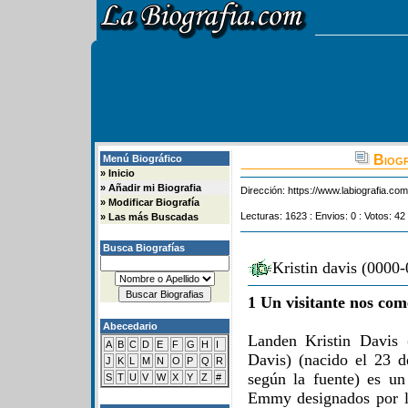
Biogra
Menú Biográfico
»
Inicio
»
Añadir mi Biografia
Dirección:
https://www.labiografia.co
»
Modificar Biografía
Lecturas: 1623 : Envios: 0 : Votos: 42
»
Las más Buscadas
Busca Biografías
Kristin davis (0000-
1 Un visitante nos com
Abecedario
Landen Kristin Davis 
A
B
C
D
E
F
G
H
I
Davis) (nacido el 23 d
J
K
L
M
N
O
P
Q
R
según la fuente) es u
S
T
U
V
W
X
Y
Z
#
Emmy designados por la