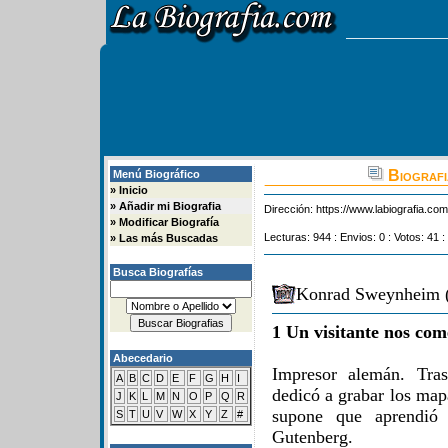
Biografi
Menú Biográfico
»
Inicio
»
Añadir mi Biografia
Dirección:
https://www.labiografia.co
»
Modificar Biografía
Lecturas: 944 : Envios: 0 : Votos: 41 :
»
Las más Buscadas
Busca Biografías
Konrad Sweynheim (
1 Un visitante nos com
Abecedario
Impresor alemán. Tra
A
B
C
D
E
F
G
H
I
dedicó a grabar los ma
J
K
L
M
N
O
P
Q
R
supone que aprendió 
S
T
U
V
W
X
Y
Z
#
Gutenberg.