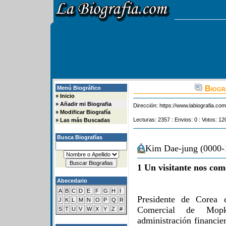
Biogra
Menú Biográfico
»
Inicio
»
Añadir mi Biografia
Dirección:
https://www.labiografia.co
»
Modificar Biografía
Lecturas: 2357 : Envios: 0 : Votos: 12
»
Las más Buscadas
Busca Biografías
Kim Dae-jung (0000-1
1 Un visitante nos com
Abecedario
A
B
C
D
E
F
G
H
I
Presidente de Corea 
J
K
L
M
N
O
P
Q
R
Comercial de Mop
S
T
U
V
W
X
Y
Z
#
administración financie