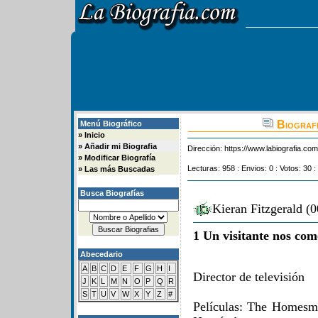
Biografi
Menú Biográfico
»
Inicio
»
Añadir mi Biografia
Dirección:
https://www.labiografia.co
»
Modificar Biografía
Lecturas: 958 : Envios: 0 : Votos: 30 :
»
Las más Buscadas
Busca Biografías
Kieran Fitzgerald (
1 Un visitante nos com
Abecedario
A
B
C
D
E
F
G
H
I
Director de televisión
J
K
L
M
N
O
P
Q
R
S
T
U
V
W
X
Y
Z
#
Películas: The Homesm