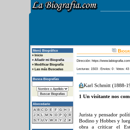
Biogra
Menú Biográfico
»
Inicio
»
Añadir mi Biografia
Dirección:
https://www.labiografia.co
»
Modificar Biografía
Lecturas: 1503 : Envios: 0 : Votos: 43
»
Las más Buscadas
Busca Biografías
Karl Schmitt (1888-1
1 Un visitante nos com
Abecedario
A
B
C
D
E
F
G
H
I
Jurista y pensador polí
J
K
L
M
N
O
P
Q
R
Bodino y Hobbes y lueg
S
T
U
V
W
X
Y
Z
#
obra a criticar el Es