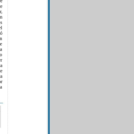
re
e
r,
in
os
el
ió
en
re
la
to
er
ca
te
ca
or
da