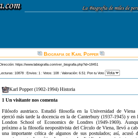
Biografia de Karl Popper
Dirección:
https://www.labiografia.com/ver_biografia.php?id=18451
Lecturas: 10878 : Envios: 1 : Votos: 108 : Valoración: 6.51: Pon tu Voto
Karl Popper (1902-1994) Historia
1 Un visitante nos comenta
Filósofo austriaco. Estudió filosofía en la Universidad de Viena
ejerció más tarde la docencia en la de Canterbury (1937-1945) y en 
London School of Economics de Londres (1949-1969). Aunqu
próximo a la filosofía neopositivista del Círculo de Viena, llevó a ca
una importante crítica de algunos de sus postulados; así, acusó 