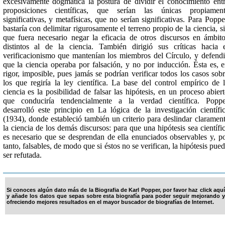
excesivamente dogmática la postura de dividir el conocimiento ent
proposiciones científicas, que serían las únicas propiament
significativas, y metafísicas, que no serían significativas. Para Poppe
bastaría con delimitar rigurosamente el terreno propio de la ciencia, s
que fuera necesario negar la eficacia de otros discursos en ámbit
distintos al de la ciencia. También dirigió sus críticas hacia 
verificacionismo que mantenían los miembros del Círculo, y defend
que la ciencia operaba por falsación, y no por inducción. Ésta es, 
rigor, imposible, pues jamás se podrían verificar todos los casos sob
los que regiría la ley científica. La base del control empírico de 
ciencia es la posibilidad de falsar las hipótesis, en un proceso abier
que conduciría tendencialmente a la verdad científica. Popp
desarrolló este principio en La lógica de la investigación científi
(1934), donde estableció también un criterio para deslindar claramen
la ciencia de los demás discursos: para que una hipótesis sea científi
es necesario que se desprendan de ella enunciados observables y, p
tanto, falsables, de modo que si éstos no se verifican, la hipótesis pue
ser refutada.
Si conoces algún dato más de la Biografia de Karl Popper, por favor haz click aquí
y añade los datos que sepas sobre esta biografía para poder seguir mejorando y
ofreciendo mejores resultados en el mayor buscador de biografías de Internet.