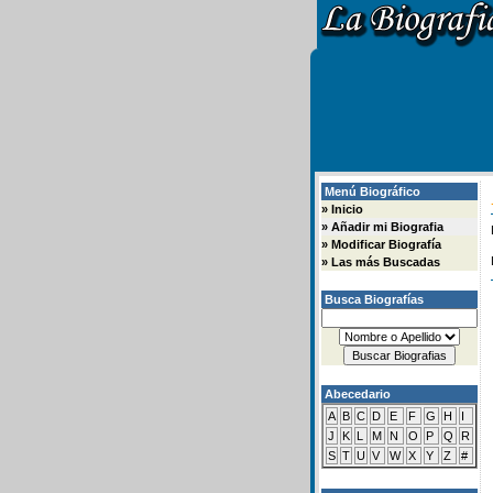
Menú Biográfico
»
Inicio
»
Añadir mi Biografia
»
Modificar Biografía
»
Las más Buscadas
Busca Biografías
Abecedario
A
B
C
D
E
F
G
H
I
J
K
L
M
N
O
P
Q
R
S
T
U
V
W
X
Y
Z
#