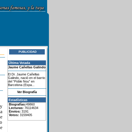
PUBLICIDAD
Última Votada
Jaume Cañellas Galindo
El Dr. Jaume Cañellas
Galindo, nació en el barrio
del “Poble Nou” en
Barcelona (Espa...
Ver Biografía
Estadísticas
Biografías:
49860
 y
Lecturas:
76114634
la
Envios:
3191
Votos:
3159405
e
bo
de