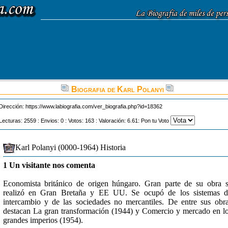
Biografia de Karl Polanyi
Dirección:
https://www.labiografia.com/ver_biografia.php?id=18362
Lecturas: 2559 : Envios: 0 : Votos: 163 : Valoración: 6.61: Pon tu Voto
Karl Polanyi (0000-1964) Historia
1 Un visitante nos comenta
Economista británico de origen húngaro. Gran parte de su obra 
realizó en Gran Bretaña y EE UU. Se ocupó de los sistemas d
intercambio y de las sociedades no mercantiles. De entre sus obr
destacan La gran transformación (1944) y Comercio y mercado en l
grandes imperios (1954).