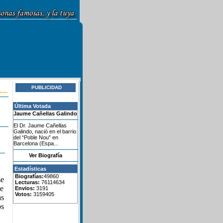
PUBLICIDAD
Última Votada
Jaume Cañellas Galindo
El Dr. Jaume Cañellas
Galindo, nació en el barrio
del “Poble Nou” en
Barcelona (Espa...
Ver Biografía
Estadísticas
Biografías:
49860
se
Lecturas:
76114634
e
Envios:
3191
Votos:
3159405
as
os