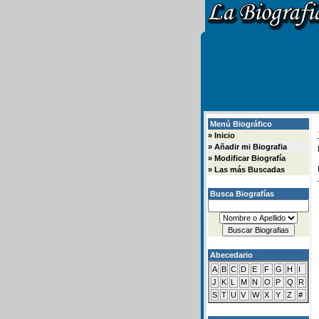
Menú Biográfico
»
Inicio
»
Añadir mi Biografia
»
Modificar Biografía
»
Las más Buscadas
Busca Biografías
Abecedario
A
B
C
D
E
F
G
H
I
J
K
L
M
N
O
P
Q
R
S
T
U
V
W
X
Y
Z
#