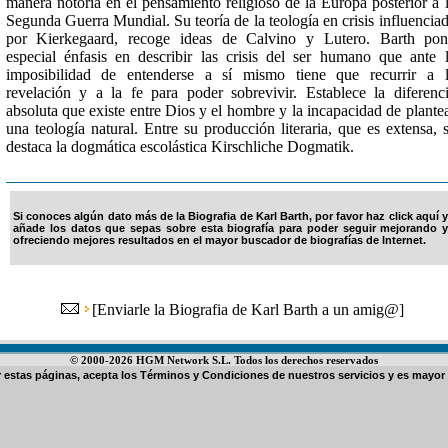
manera notoria en el pensamiento religioso de la Europa posterior a 
Segunda Guerra Mundial. Su teoría de la teología en crisis influencia
por Kierkegaard, recoge ideas de Calvino y Lutero. Barth po
especial énfasis en describir las crisis del ser humano que ante 
imposibilidad de entenderse a sí mismo tiene que recurrir a 
revelación y a la fe para poder sobrevivir. Establece la diferenc
absoluta que existe entre Dios y el hombre y la incapacidad de plante
una teología natural. Entre su producción literaria, que es extensa, 
destaca la dogmática escolástica Kirschliche Dogmatik.
Si conoces algún dato más de la Biografia de Karl Barth, por favor haz click aquí y
añade los datos que sepas sobre esta biografía para poder seguir mejorando y
ofreciendo mejores resultados en el mayor buscador de biografías de Internet.
[
Enviarle la Biografia de Karl Barth a un amig@
]
© 2000-2026 HGM Network S.L. Todos los derechos reservados
ar estas páginas, acepta los
Términos y Condiciones de nuestros servicios
y es mayor 