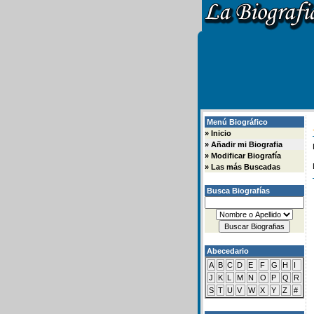
Menú Biográfico
»
Inicio
»
Añadir mi Biografia
»
Modificar Biografía
»
Las más Buscadas
Busca Biografías
Abecedario
A
B
C
D
E
F
G
H
I
J
K
L
M
N
O
P
Q
R
S
T
U
V
W
X
Y
Z
#