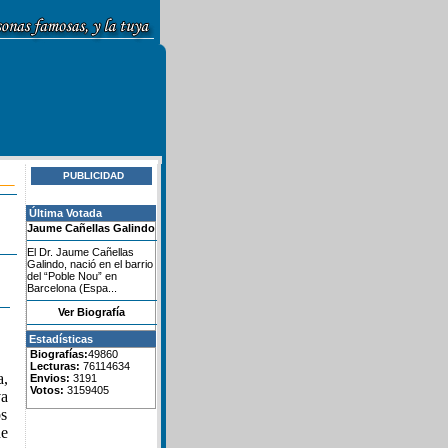
PUBLICIDAD
Última Votada
Jaume Cañellas Galindo
El Dr. Jaume Cañellas
Galindo, nació en el barrio
del “Poble Nou” en
Barcelona (Espa...
Ver Biografía
Estadísticas
Biografías:
49860
Lecturas:
76114634
a,
Envios:
3191
Votos:
3159405
va
os
de