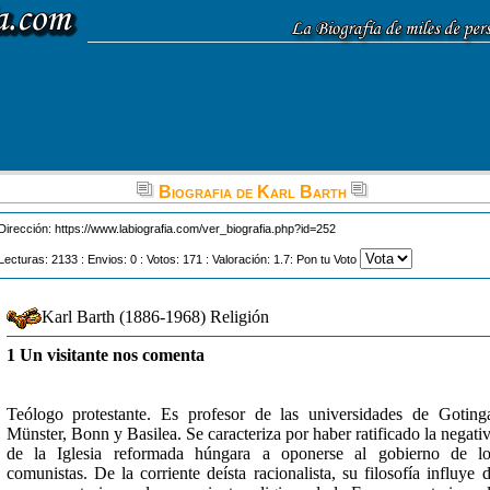
Biografia de Karl Barth
Dirección:
https://www.labiografia.com/ver_biografia.php?id=252
Lecturas: 2133 : Envios: 0 : Votos: 171 : Valoración: 1.7: Pon tu Voto
Karl Barth (1886-1968) Religión
1 Un visitante nos comenta
Teólogo protestante. Es profesor de las universidades de Goting
Münster, Bonn y Basilea. Se caracteriza por haber ratificado la negati
de la Iglesia reformada húngara a oponerse al gobierno de l
comunistas. De la corriente deísta racionalista, su filosofía influye 