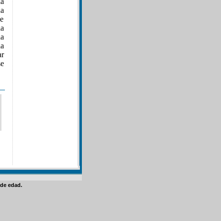
la
da
ne
la
la
ia
ar
se
de edad.