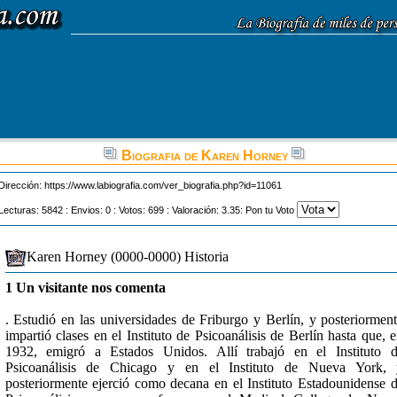
Biografia de Karen Horney
Dirección:
https://www.labiografia.com/ver_biografia.php?id=11061
Lecturas: 5842 : Envios: 0 : Votos: 699 : Valoración: 3.35: Pon tu Voto
Karen Horney (0000-0000) Historia
1 Un visitante nos comenta
. Estudió en las universidades de Friburgo y Berlín, y posteriormen
impartió clases en el Instituto de Psicoanálisis de Berlín hasta que, 
1932, emigró a Estados Unidos. Allí trabajó en el Instituto 
Psicoanálisis de Chicago y en el Instituto de Nueva York, 
posteriormente ejerció como decana en el Instituto Estadounidense 