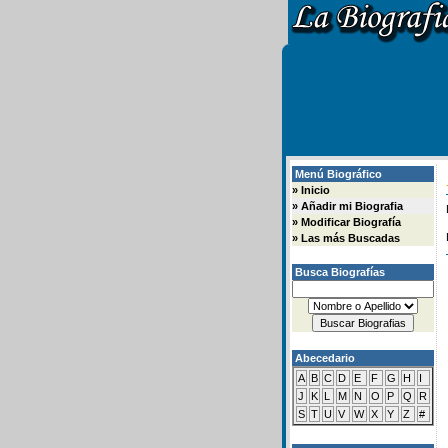
Menú Biográfico
»
Inicio
»
Añadir mi Biografia
»
Modificar Biografía
»
Las más Buscadas
Busca Biografías
Abecedario
A
B
C
D
E
F
G
H
I
J
K
L
M
N
O
P
Q
R
S
T
U
V
W
X
Y
Z
#