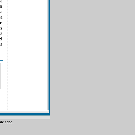
va
en
la
la
de
os
ra
el
os
de edad.