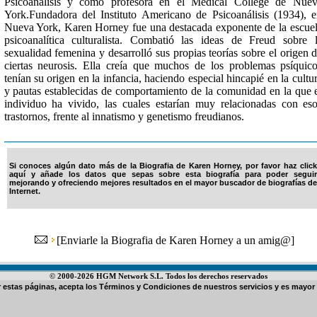
Psicoanálisis y como profesora en el Medical College de Nue
York.Fundadora del Instituto Americano de Psicoanálisis (1934), 
Nueva York, Karen Horney fue una destacada exponente de la escue
psicoanalítica culturalista. Combatió las ideas de Freud sobre 
sexualidad femenina y desarrolló sus propias teorías sobre el origen 
ciertas neurosis. Ella creía que muchos de los problemas psíquic
tenían su origen en la infancia, haciendo especial hincapié en la cultu
y pautas establecidas de comportamiento de la comunidad en la que 
individuo ha vivido, las cuales estarían muy relacionadas con es
trastornos, frente al innatismo y genetismo freudianos.
Si conoces algún dato más de la Biografia de Karen Horney, por favor haz click
aquí y añade los datos que sepas sobre esta biografía para poder seguir
mejorando y ofreciendo mejores resultados en el mayor buscador de biografías de
Internet.
[
Enviarle la Biografia de Karen Horney a un amig@
]
© 2000-2026 HGM Network S.L. Todos los derechos reservados
ar estas páginas, acepta los
Términos y Condiciones de nuestros servicios
y es mayor 