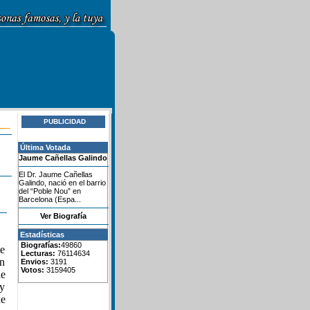
PUBLICIDAD
Última Votada
Jaume Cañellas Galindo
El Dr. Jaume Cañellas
Galindo, nació en el barrio
del “Poble Nou” en
Barcelona (Espa...
Ver Biografía
Estadísticas
Biografías:
49860
te
Lecturas:
76114634
en
Envios:
3191
Votos:
3159405
de
y
de