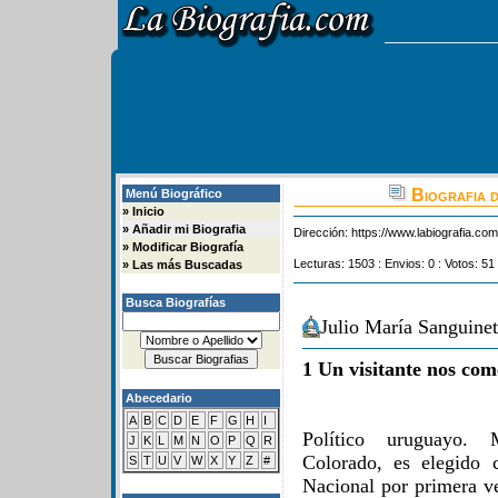
Biografia d
Menú Biográfico
»
Inicio
»
Añadir mi Biografia
Dirección:
https://www.labiografia.co
»
Modificar Biografía
Lecturas: 1503 : Envios: 0 : Votos: 51
»
Las más Buscadas
Busca Biografías
Julio María Sanguinet
1 Un visitante nos com
Abecedario
A
B
C
D
E
F
G
H
I
Político uruguayo. 
J
K
L
M
N
O
P
Q
R
Colorado, es elegido 
S
T
U
V
W
X
Y
Z
#
Nacional por primera v