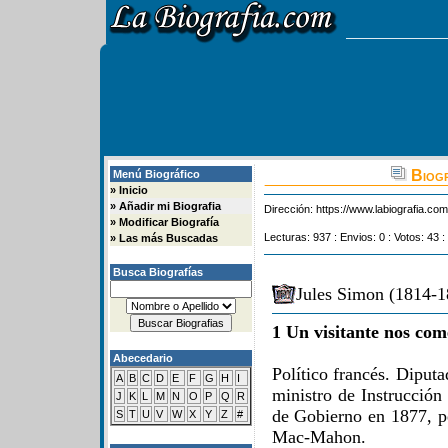
Biogr
Menú Biográfico
»
Inicio
»
Añadir mi Biografia
Dirección:
https://www.labiografia.co
»
Modificar Biografía
Lecturas: 937 : Envios: 0 : Votos: 43 :
»
Las más Buscadas
Busca Biografías
Jules Simon (1814-1
1 Un visitante nos com
Abecedario
Político francés. Diput
A
B
C
D
E
F
G
H
I
ministro de Instrucción
J
K
L
M
N
O
P
Q
R
de Gobierno en 1877, pe
S
T
U
V
W
X
Y
Z
#
Mac-Mahon.