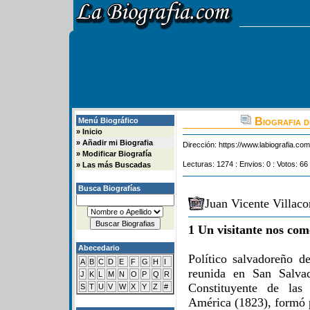
Biografia d
Menú Biográfico
»
Inicio
»
Añadir mi Biografia
Dirección:
https://www.labiografia.co
»
Modificar Biografía
Lecturas: 1274 : Envios: 0 : Votos: 66
»
Las más Buscadas
Busca Biografías
Juan Vicente Villaco
1 Un visitante nos com
Abecedario
Político salvadoreño 
A
B
C
D
E
F
G
H
I
reunida en San Salva
J
K
L
M
N
O
P
Q
R
Constituyente de las
S
T
U
V
W
X
Y
Z
#
América (1823), formó 