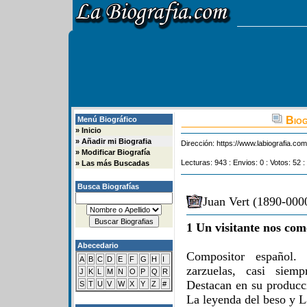
Biog
Menú Biográfico
»
Inicio
»
Añadir mi Biografia
Dirección:
https://www.labiografia.co
»
Modificar Biografía
Lecturas: 943 : Envios: 0 : Votos: 52 :
»
Las más Buscadas
Busca Biografías
Juan Vert (1890-0000
1 Un visitante nos com
Abecedario
Compositor español.
A
B
C
D
E
F
G
H
I
zarzuelas, casi siem
J
K
L
M
N
O
P
Q
R
Destacan en su producci
S
T
U
V
W
X
Y
Z
#
La leyenda del beso y La