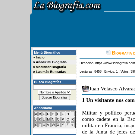
Biografia 
Menú Biográfico
»
Inicio
»
Añadir mi Biografia
Dirección:
https://www.labiografia.co
»
Modificar Biografía
Lecturas: 8458 : Envios: 1 : Votos: 39
»
Las más Buscadas
Busca Biografías
Juan Velasco Alvara
1 Un visitante nos com
Abecedario
Militar y político per
A
B
C
D
E
F
G
H
I
como cadete en la Esc
J
K
L
M
N
O
P
Q
R
militar en Francia, insp
S
T
U
V
W
X
Y
Z
#
de la Junta de jefes 