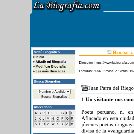
Biografia 
Menú Biográfico
»
Inicio
»
Añadir mi Biografia
Dirección:
https://www.labiografia.co
»
Modificar Biografía
Lecturas: 8056 : Envios: 2 : Votos: 19
»
Las más Buscadas
Busca Biografías
Juan Parra del Riego
1 Un visitante nos com
Abecedario
Poeta peruano, n. e
A
B
C
D
E
F
G
H
I
Afincado en esta ciuda
J
K
L
M
N
O
P
Q
R
jóvenes poetas uruguayo
S
T
U
V
W
X
Y
Z
#
divisa de la «vanguardia