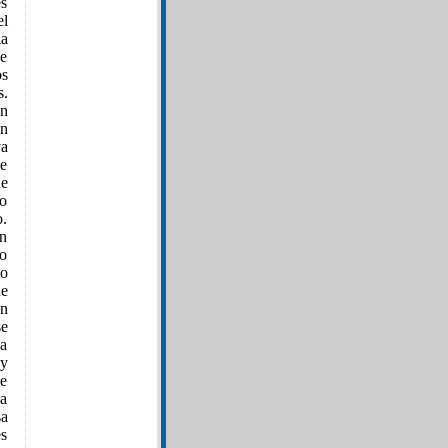
s
el
la
de
os
s.
ín
en
va
de
de
no
o.
ón
no
to
de
un
se
ca
 y
te
sa
sa
es