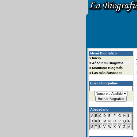
Menú Biográfico
»
Inicio
»
Añadir mi Biografia
»
Modificar Biografía
»
Las más Buscadas
Busca Biografías
Abecedario
A
B
C
D
E
F
G
H
I
J
K
L
M
N
O
P
Q
R
S
T
U
V
W
X
Y
Z
#