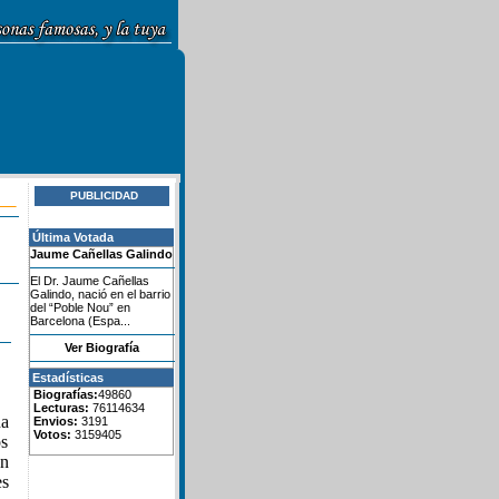
PUBLICIDAD
Última Votada
Jaume Cañellas Galindo
El Dr. Jaume Cañellas
Galindo, nació en el barrio
del “Poble Nou” en
Barcelona (Espa...
Ver Biografía
Estadísticas
Biografías:
49860
Lecturas:
76114634
na
Envios:
3191
Votos:
3159405
os
en
es