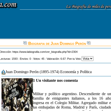
Biografia de Juan Domingo Perón
Dirección:
https://www.labiografia.com/ver_biografia.php?id=2304
Lecturas: 1593 : Envios: 0 : Votos: 45 : Valoración: 6.67: Pon tu Voto
Juan Domingo Perón (1895-1974) Economía y Política
1 Un visitante nos comenta
Militar y político argentino. Descendiente de u
familia de emigrantes italianos, a los 16 añ
ingresa en el Colegio Militar. Agregado militar 
las embajadas de Roma, Madrid y París, ciudad