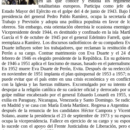
en las que conoce y estudia los regímene
totalitaristas europeos. Participa como jefe d
Estado Mayor del Ejército en el golpe del 4 de junio de 1943. Bajo 
presidencia del general Pedro Pablo Ramírez, ocupa la secretaría 
Trabajo y Previsión y adopta una política populista en favor de l
obreros. Sin embargo, esta orientación obrerista le ocasiona enemigo
Vicepresidente desde 1944, es destituido y confinado en la isla Mart
García el 9 de octubre de 1945 por el general Edelmiro Farrell, qui
reemplaza a Ramírez. Los discursos radiofónicos de su compañera E
Duarte influyen sobre los trabajadores, que reclaman la restitución 
Perón a su cargo. Contrae matrimonio con Eva Duarte y el 24 
febrero de 1946 es elegido presidente de la República. En su gobier
de 1946 a 1951 aplica el fascismo de masas, basado en el paternalism
En 1952 muere Eva Duarte de Perón, Evita. Después de su reelecci
en noviembre de 1951 implanta el plan quinquenal de 1953 a 1957; 
puede evitar que el país entre en una crisis económica y en conflic
con la Iglesia y las fuerzas militares. Excomulgado por su intento 
despojar a la religión católica de su carácter oficial y derrocado por 
golpe militar encabezado por el general Eduardo Lonardi en 1955, 
exilia en Paraguay, Nicaragua, Venezuela y Santo Domingo. Se radi
en Madrid y se casa con María Estela Martínez. Regresa a Argentina
después de la renuncia de los candidatos Héctor Campora y Vicen
Solano, asume la presidencia el 23 de septiembre de 1973 y su espo
ocupa la vicepresidencia. Fallece en ejercicio de su cargo y su espo
lo sucede con el apoyo del Frente Justicialista de Liberación, pero 