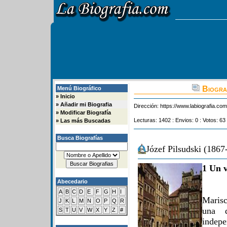
Biograf
Menú Biográfico
»
Inicio
»
Añadir mi Biografia
Dirección:
https://www.labiografia.co
»
Modificar Biografía
Lecturas: 1402 : Envios: 0 : Votos: 63 
»
Las más Buscadas
Busca Biografías
Józef Pilsudski (1867
1 Un v
Abecedario
A
B
C
D
E
F
G
H
I
Marisc
J
K
L
M
N
O
P
Q
R
una d
S
T
U
V
W
X
Y
Z
#
indepe