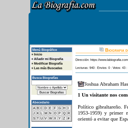
Biografia 
Menú Biográfico
»
Inicio
»
Añadir mi Biografia
Dirección:
https://www.labiografia.co
»
Modificar Biografía
Lecturas: 940 : Envios: 0 : Votos: 43 :
»
Las más Buscadas
Busca Biografías
Joshua Abraham Hass
1 Un visitante nos com
Abecedario
Político gibraltareño. 
A
B
C
D
E
F
G
H
I
1953-1959) y primer m
J
K
L
M
N
O
P
Q
R
orientó a evitar que Esp
S
T
U
V
W
X
Y
Z
#