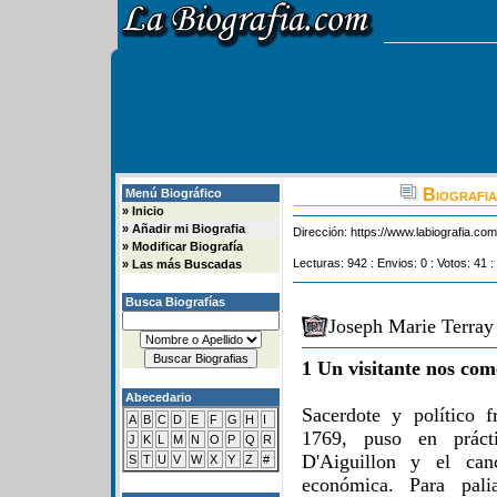
Biografia
Menú Biográfico
»
Inicio
»
Añadir mi Biografia
Dirección:
https://www.labiografia.co
»
Modificar Biografía
Lecturas: 942 : Envios: 0 : Votos: 41 :
»
Las más Buscadas
Busca Biografías
Joseph Marie Terray
1 Un visitante nos com
Abecedario
Sacerdote y político 
A
B
C
D
E
F
G
H
I
1769, puso en prácti
J
K
L
M
N
O
P
Q
R
D'Aiguillon y el can
S
T
U
V
W
X
Y
Z
#
económica. Para pali