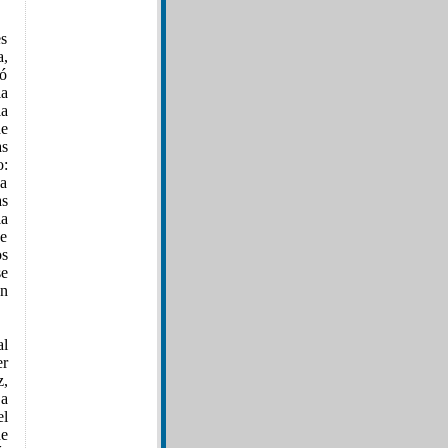
es
a,
zó
la
la
de
as
o:
pa
as
la
de
os
se
en
al
er
z,
 a
el
de