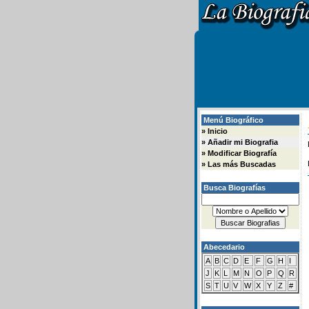
Menú Biográfico
»
Inicio
»
Añadir mi Biografia
»
Modificar Biografía
»
Las más Buscadas
Busca Biografías
Abecedario
A
B
C
D
E
F
G
H
I
J
K
L
M
N
O
P
Q
R
S
T
U
V
W
X
Y
Z
#