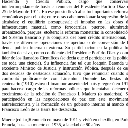
Hacienda y Crédito Público, cargo que conservarí
ininterrumpidamente hasta la renuncia del Presidente Porfirio Díaz 
25 de Mayo de 1911. En ese puesto llevó al cabo importantes reform
económicas para el país; entre otras cabe mencionar la supresión de l
alcabalas; el equilibrio presupuestal; el impulso en las obras 
infraestructura material, como ferrocarriles, puertos, alumbrad
urbanización, parques, etcétera; la reforma monetaria; la consolidaci
del Sistema Bancario y la conquista del buen crédito internacional,
través de diferentes operaciones de apertura o de conversión de 
deuda pública interna o externa. Su participación en la política f
también decisiva, como confidente del Presidente Porfirio Díaz y co
líder de los llamados Científicos (se decía que el participar en la políti
era toda una ciencia). Su influencia fue tal que Joaquín Baranda 
excelente Ministro de Justicia y Instrucción Pública, después de ca
dos decadas de destacada actuación, tuvo que renunciar cuando 
confrontó políticamente con Limantur. Durante las fiestas d
centenario (1910) estuvo Limantour ausente del país y regresó en 19
para hacerse cargo de las reformas políticas que intentaban detener 
crecimiento de la rebelión de Francisco I. Madero (o maderista). 
participación en las negociaciones de paz con este movimien
antireleccionista y la formación de un gobierno interino al mando 
Francisco León de la Barra fue destacada.
Muerte [editar]Renunció en mayo de 1911 y vivió en el exilio, en Parí
Francia, hasta su muerte en 1935, a la edad de 80 años.