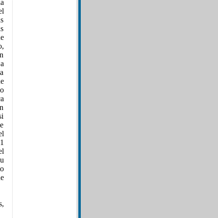
a
el
as
as
de
o,
ón
 a
la
ue
mo
ca
un
si
se
el
11
el
Su
to
de
s,