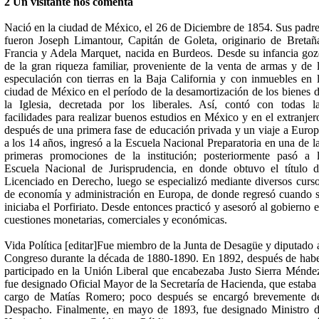
2 Un visitante nos comenta
Nació en la ciudad de México, el 26 de Diciembre de 1854. Sus padr
fueron Joseph Limantour, Capitán de Goleta, originario de Bretañ
Francia y Adela Marquet, nacida en Burdeos. Desde su infancia go
de la gran riqueza familiar, proveniente de la venta de armas y de 
especulación con tierras en la Baja California y con inmuebles en 
ciudad de México en el período de la desamortización de los bienes 
la Iglesia, decretada por los liberales. Así, contó con todas l
facilidades para realizar buenos estudios en México y en el extranjer
después de una primera fase de educación privada y un viaje a Euro
a los 14 años, ingresó a la Escuela Nacional Preparatoria en una de l
primeras promociones de la institución; posteriormente pasó a 
Escuela Nacional de Jurisprudencia, en donde obtuvo el título 
Licenciado en Derecho, luego se especializó mediante diversos curs
de economía y administración en Europa, de donde regresó cuando 
iniciaba el Porfiriato. Desde entonces practicó y asesoró al gobierno 
cuestiones monetarias, comerciales y económicas.
Vida Política [editar]Fue miembro de la Junta de Desagüe y diputado 
Congreso durante la década de 1880-1890. En 1892, después de hab
participado en la Unión Liberal que encabezaba Justo Sierra Ménde
fue designado Oficial Mayor de la Secretaría de Hacienda, que estaba
cargo de Matías Romero; poco después se encargó brevemente d
Despacho. Finalmente, en mayo de 1893, fue designado Ministro 