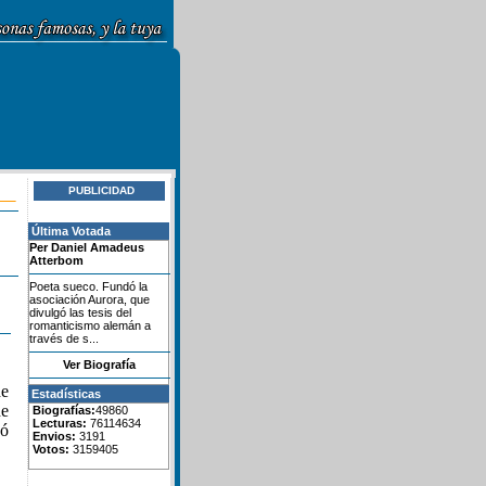
PUBLICIDAD
Última Votada
Per Daniel Amadeus
Atterbom
Poeta sueco. Fundó la
asociación Aurora, que
divulgó las tesis del
romanticismo alemán a
través de s...
Ver Biografía
de
Estadísticas
de
Biografías:
49860
Lecturas:
76114634
zó
Envios:
3191
Votos:
3159405