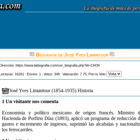
Biografia de José Yves Limantour
Dirección:
https://www.labiografia.com/ver_biografia.php?id=13434
Lecturas: 16261 : Envios: 1 : Votos: 348 : Valoración: 7.75: Pon tu Voto
José Yves Limantour (1854-1935) Historia
1 Un visitante nos comenta
Economista y político mexicano de origen francés. Ministro 
Hacienda de Porfirio Díaz (1893), aplicó un programa de reducción 
gastos e incremento de ingresos, suprimió las alcabalas y nacionali
los ferrocarriles.