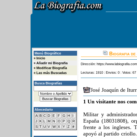
Biografia de 
Menú Biográfico
»
Inicio
»
Añadir mi Biografia
Dirección:
https://www.labiografia.co
»
Modificar Biografía
Lecturas: 1910 : Envios: 0 : Votos: 67
»
Las más Buscadas
Busca Biografías
José Joaquín de Itur
1 Un visitante nos com
Abecedario
Militar y administrado
A
B
C
D
E
F
G
H
I
España (18031808), org
J
K
L
M
N
O
P
Q
R
frente a los ingleses.
S
T
U
V
W
X
Y
Z
#
apoyó al partido crioll