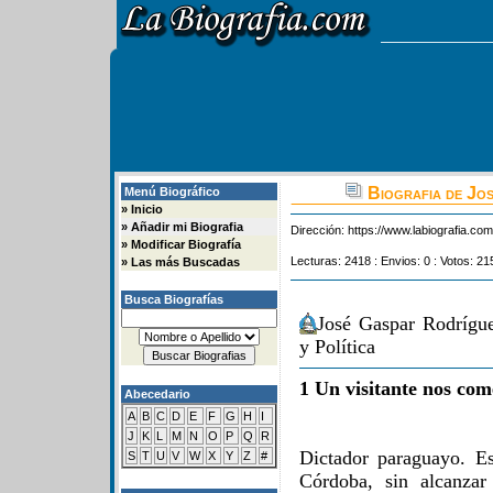
Biografia de Jo
Menú Biográfico
»
Inicio
»
Añadir mi Biografia
Dirección:
https://www.labiografia.co
»
Modificar Biografía
Lecturas: 2418 : Envios: 0 : Votos: 21
»
Las más Buscadas
Busca Biografías
José Gaspar Rodrígu
y Política
1 Un visitante nos com
Abecedario
A
B
C
D
E
F
G
H
I
J
K
L
M
N
O
P
Q
R
Dictador paraguayo. Es
S
T
U
V
W
X
Y
Z
#
Córdoba, sin alcanzar 