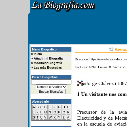
Biogra
Menú Biográfico
»
Inicio
»
Añadir mi Biografia
Dirección:
https://www.labiografia.co
»
Modificar Biografía
Lecturas: 1639 : Envios: 0 : Votos: 75
»
Las más Buscadas
Busca Biografías
Jorge Chávez (1887
1 Un visitante nos com
Abecedario
A
B
C
D
E
F
G
H
I
Precursor de la avi
J
K
L
M
N
O
P
Q
R
Electricidad y de Mecán
S
T
U
V
W
X
Y
Z
#
en la escuela de aviac