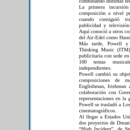
combinando distintas téc
La primera incursi
composición a nivel p
cuando consiguió tr
publicidad y televisi
Aquí conoció a otros co
del Air-Edel como Hans
Más tarde, Powell y 
Thinking Music (ITM)
publicitaria con sede e
100 temas musical
independientes.
Powell cambió su objet
composiciones de m
Englishman, Irishman 
colaboración con Gree
representaciones en la 
Powell se trasladó a Lo
cinematográficos.
Al llegar a Estados U
dos proyectos de Drea
“High Incident”, de St