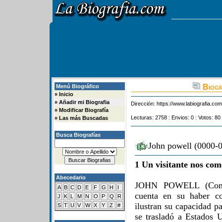
Biogr
Menú Biográfico
»
Inicio
»
Añadir mi Biografia
Dirección:
https://www.labiografia.co
»
Modificar Biografía
Lecturas: 2758 : Envios: 0 : Votos: 80
»
Las más Buscadas
Busca Biografías
John powell (0000-0
1 Un visitante nos com
Abecedario
JOHN POWELL (Compo
A
B
C
D
E
F
G
H
I
cuenta en su haber co
J
K
L
M
N
O
P
Q
R
ilustran su capacidad p
S
T
U
V
W
X
Y
Z
#
se trasladó a Estados 