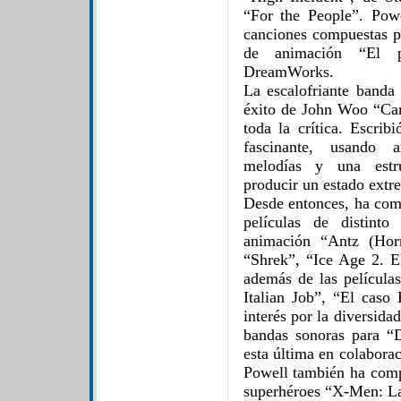
“For the People”. Powe
canciones compuestas p
de animación “El p
DreamWorks.
La escalofriante band
éxito de John Woo “Car
toda la crítica. Escri
fascinante, usando a
melodías y una estru
producir un estado extr
Desde entonces, ha com
películas de distinto
animación “Antz (Hor
“Shrek”, “Ice Age 2. E
además de las película
Italian Job”, “El cas
interés por la diversida
bandas sonoras para “
esta última en colabora
Powell también ha comp
superhéroes “X-Men: La 