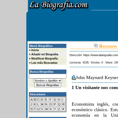
Biografia
Menú Biográfico
»
Inicio
»
Añadir mi Biografia
Dirección:
https://www.labiografia.co
»
Modificar Biografía
Lecturas: 4235 : Envios: 0 : Votos: 19
»
Las más Buscadas
Busca Biografías
John Maynard Keynes
1 Un visitante nos com
Abecedario
A
B
C
D
E
F
G
H
I
Economista inglés, co
J
K
L
M
N
O
P
Q
R
económico clásico. Estu
S
T
U
V
W
X
Y
Z
#
economía en la Uni