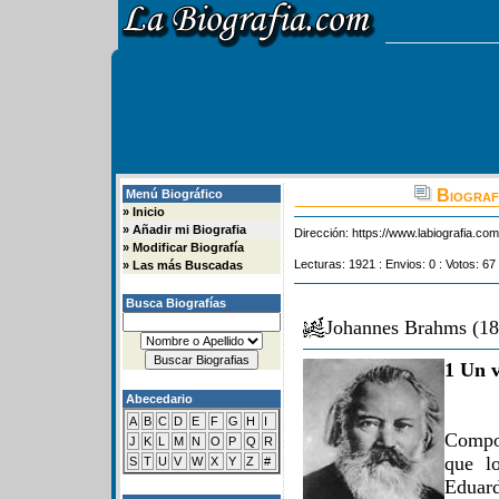
Biograf
Menú Biográfico
»
Inicio
»
Añadir mi Biografia
Dirección:
https://www.labiografia.co
»
Modificar Biografía
Lecturas: 1921 : Envios: 0 : Votos: 67
»
Las más Buscadas
Busca Biografías
Johannes Brahms (18
1 Un v
Abecedario
A
B
C
D
E
F
G
H
I
Compos
J
K
L
M
N
O
P
Q
R
que l
S
T
U
V
W
X
Y
Z
#
Eduar