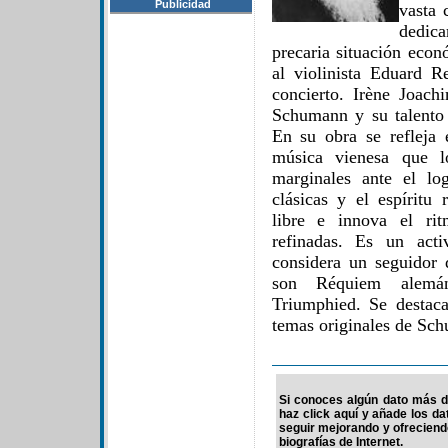
Publicidad
vasta c
dedica
precaria situación eco
al violinista Eduard 
concierto. Irène Joac
Schumann y su talento
En su obra se refleja e
música vienesa que lo
marginales ante el lo
clásicas y el espíritu
libre e innova el ri
refinadas. Es un act
considera un seguidor 
son Réquiem alemán
Triumphied. Se destaca
temas originales de Sc
Si conoces algún dato más d
haz click aquí y añade los d
seguir mejorando y ofrecien
biografías de Internet.