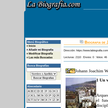
Biografia de 
Menú Biográfico
»
Inicio
»
Añadir mi Biografia
Dirección:
https://www.labiografia.co
»
Modificar Biografía
Lecturas: 2110 : Envios: 0 : Votos: 46 
»
Las más Buscadas
Busca Biografías
Johann Joachim W
1 Un v
Abecedario
A
B
C
D
E
F
G
H
I
Arqueó
J
K
L
M
N
O
P
Q
R
el fun
S
T
U
V
W
X
Y
Z
#
discip