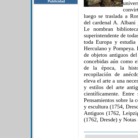
Publicidad
univ
convi
luego se traslada a Ro
del cardenal A. Albani
Le nombran biblioteca
superintendente de toda
toda Europa y estudia
Herculano y Pompeya. En
de objetos antiguos del
concebidas aún como el
de la época, la hist
recopilación de anécd
eleva el arte a una nece
y estilos del arte anti
científicamente. Entre
Pensamientos sobre la co
y escultura (1754, Dresd
Antiguos (1762, Leipzi
(1762, Dresde) y Notas s