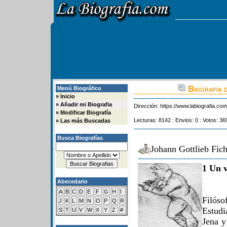
Biografia 
Menú Biográfico
»
Inicio
»
Añadir mi Biografia
Dirección:
https://www.labiografia.co
»
Modificar Biografía
Lecturas: 8142 : Envios: 0 : Votos: 36
»
Las más Buscadas
Busca Biografías
Johann Gottlieb Fich
1 Un v
Abecedario
A
B
C
D
E
F
G
H
I
Filós
J
K
L
M
N
O
P
Q
R
Estudi
S
T
U
V
W
X
Y
Z
#
Jena y