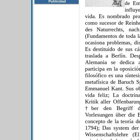
Publicidad
de Em
influy
vida. Es nombrado pro
como sucesor de Reinho
des Naturrechts, nach
(Fundamentos de toda la
ocasiona problemas, dis
Es destituido de sus cá
traslada a Berlín. De
Alemania se dedica a
participa en la oposici
filosófico es una sínte
metafísica de Baruch S
Emmanuel Kant. Sus obr
vida feliz; La doctri
Kritik aller Offenbarun
†ber den Begriff de
Vorlesungen über die 
concepto de la teoría de
1794); Das system der 
Wissenschaftslehre (